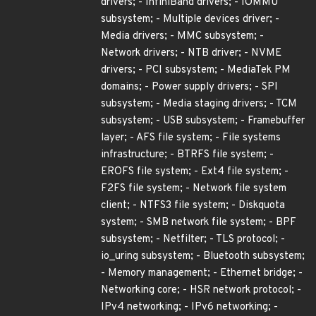
drivers; - InfiniBand drivers; - IOMMU
subsystem; - Multiple devices driver; -
Media drivers; - MMC subsystem; -
Network drivers; - NTB driver; - NVME
drivers; - PCI subsystem; - MediaTek PM
domains; - Power supply drivers; - SPI
subsystem; - Media staging drivers; - TCM
subsystem; - USB subsystem; - Framebuffer
layer; - AFS file system; - File systems
infrastructure; - BTRFS file system; -
EROFS file system; - Ext4 file system; -
F2FS file system; - Network file system
client; - NTFS3 file system; - Diskquota
system; - SMB network file system; - BPF
subsystem; - Netfilter; - TLS protocol; -
io_uring subsystem; - Bluetooth subsystem;
- Memory management; - Ethernet bridge; -
Networking core; - HSR network protocol; -
IPv4 networking; - IPv6 networking; -