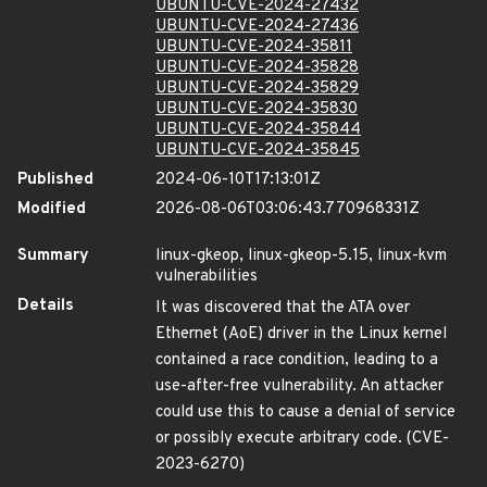
UBUNTU-CVE-2024-27432
UBUNTU-CVE-2024-27436
UBUNTU-CVE-2024-35811
UBUNTU-CVE-2024-35828
UBUNTU-CVE-2024-35829
UBUNTU-CVE-2024-35830
UBUNTU-CVE-2024-35844
UBUNTU-CVE-2024-35845
Published
2024-06-10T17:13:01Z
Modified
2026-08-06T03:06:43.770968331Z
Summary
linux-gkeop, linux-gkeop-5.15, linux-kvm
vulnerabilities
Details
It was discovered that the ATA over
Ethernet (AoE) driver in the Linux kernel
contained a race condition, leading to a
use-after-free vulnerability. An attacker
could use this to cause a denial of service
or possibly execute arbitrary code. (CVE-
2023-6270)