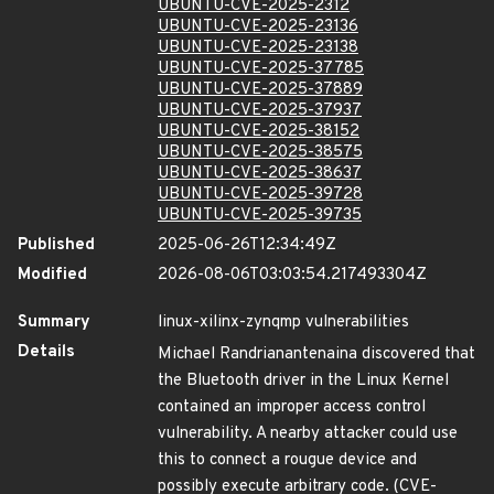
UBUNTU-CVE-2025-2312
UBUNTU-CVE-2025-23136
UBUNTU-CVE-2025-23138
UBUNTU-CVE-2025-37785
UBUNTU-CVE-2025-37889
UBUNTU-CVE-2025-37937
UBUNTU-CVE-2025-38152
UBUNTU-CVE-2025-38575
UBUNTU-CVE-2025-38637
UBUNTU-CVE-2025-39728
UBUNTU-CVE-2025-39735
Published
2025-06-26T12:34:49Z
Modified
2026-08-06T03:03:54.217493304Z
Summary
linux-xilinx-zynqmp vulnerabilities
Details
Michael Randrianantenaina discovered that
the Bluetooth driver in the Linux Kernel
contained an improper access control
vulnerability. A nearby attacker could use
this to connect a rougue device and
possibly execute arbitrary code. (CVE-