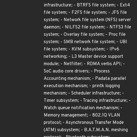
infrastructure; - BTRFS file system; - Ext4
file system; - F2FS file system; - JFS file
system; - Network file system (NFS) server
daemon; - NILFS2 file system; - NTFS3 file
system; - Overlay file system; - Proc file
system; - SMB network file system; - UBI
file system; - KVM subsystem; - IPv6
networking; - L3 Master device support
module; - Netfilter; - RDMA verbs API; -
SoC audio core drivers; - Process
Accounting mechanism; - Padata parallel
execution mechanism; - printk logging
mechanism; - Scheduler infrastructure; -
Timer subsystem; - Tracing infrastructure; -
Watch queue notification mechanism; -
Memory management; - 802.1Q VLAN
protocol; - Asynchronous Transfer Mode
(ATM) subsystem; - B.A.T.M.A.N. meshing